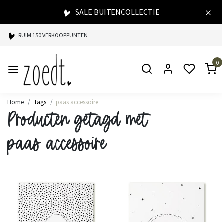
SALE BUITENCOLLECTIE
RUIM 150 VERKOOPPUNTEN
SPAARPUNTEN BIJ ELKE AANKOOP
0
SNELLE LEVERING
Home
Tags
paas accessoire
Producten getagd met
paas accessoire