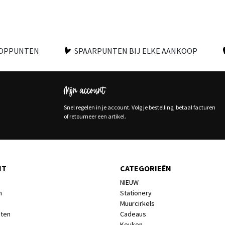
OOPPUNTEN
SPAARPUNTEN BIJ ELKE AANKOOP
Mijn account
Snel regelen in je account. Volg je bestelling, betaal facturen
of retourneer een artikel.
NT
CATEGORIEËN
NIEUW
n
Stationery
Muurcirkels
cten
Cadeaus
Keuken