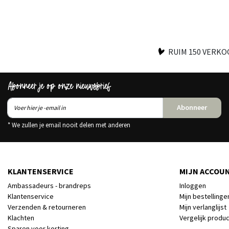
RUIM 150 VERK
Abonneer je op onze nieuwsbrief
Abonneer
* We zullen je email nooit delen met anderen
KLANTENSERVICE
MIJN ACCOU
Ambassadeurs - brandreps
Inloggen
Klantenservice
Mijn bestellinge
Verzenden & retourneren
Mijn verlanglijst
Klachten
Vergelijk produ
Sparen voor korting