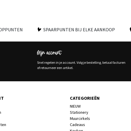
OOPPUNTEN
SPAARPUNTEN BIJ ELKE AANKOOP
Mijn account
Snel regelen in je account. Volg je bestelling, betaal facturen
of retourneer een artikel.
NT
CATEGORIEËN
NIEUW
n
Stationery
Muurcirkels
cten
Cadeaus
Keuken