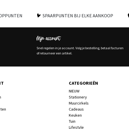
OOPPUNTEN
SPAARPUNTEN BIJ ELKE AANKOOP
Mijn account
Snel regelen in je account. Volg je bestelling, betaal facturen
of retourneer een artikel.
NT
CATEGORIEËN
NIEUW
n
Stationery
Muurcirkels
cten
Cadeaus
Keuken
Tuin
Lifestyle