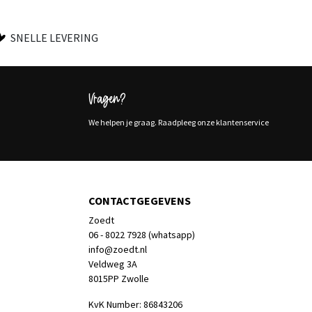
SNELLE LEVERING
Vragen?
We helpen je graag. Raadpleeg onze klantenservice
CONTACTGEGEVENS
Zoedt
06 - 8022 7928 (whatsapp)
info@zoedt.nl
Veldweg 3A
8015PP Zwolle
KvK Number: 86843206