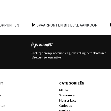
OOPPUNTEN
SPAARPUNTEN BIJ ELKE AANKOOP
Mijn account
Snel regelen in je account. Volg je bestelling, betaal facturen
of retourneer een artikel.
NT
CATEGORIEËN
NIEUW
n
Stationery
Muurcirkels
cten
Cadeaus
Keuken