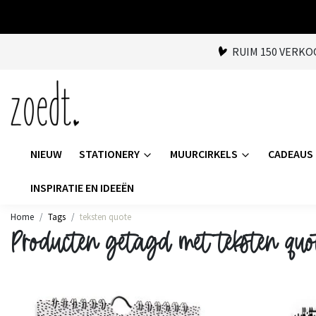
RUIM 150 VERK
NIEUW
STATIONERY
MUURCIRKELS
CADEAUS
INSPIRATIE EN IDEEËN
Home
Tags
teksten quote
Producten getagd met teksten quo