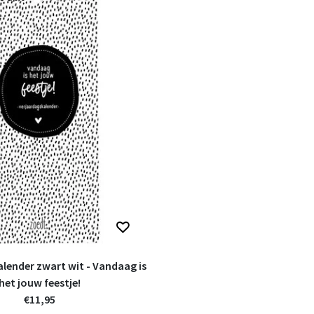
it - Vandaag is
het jouw feestje!
€11,95