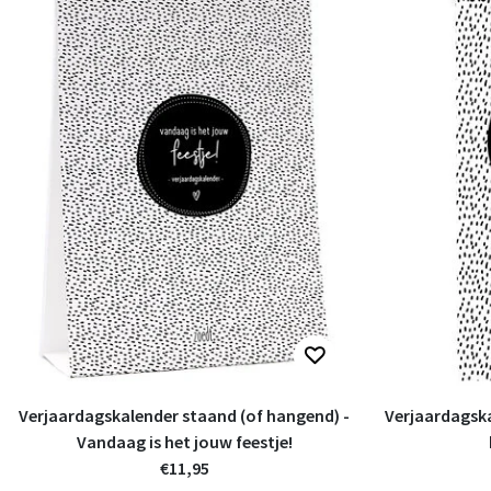
Verjaardagskalender staand (of hangend) -
Verjaardagskalender zwart w
Vandaag is het jouw feestje!
€11,95