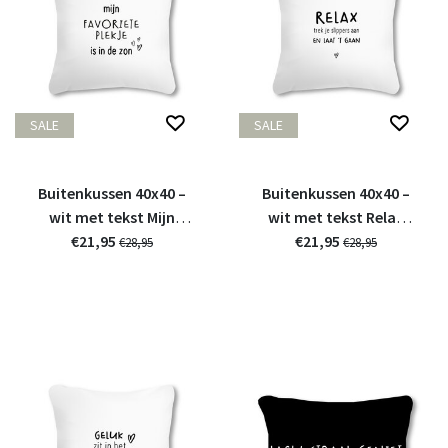
SALE
SALE
Buitenkussen 40x40 –
Buitenkussen 40x40 –
wit met tekst Mijn
wit met tekst Relax
favoriete plekje is in de
€21,95
trek je slippers aan en
€21,95
€28,95
€28,95
zon
laat 't gaan