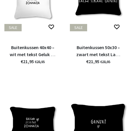
SALE
SALE
Buitenkussen 40x40 –
Buitenkussen 50x30 –
wit met tekst Geluk zit
zwart met tekst Lach
in het zonnetje
€21,95
Straal Geniet
€21,95
€28,95
€28,95