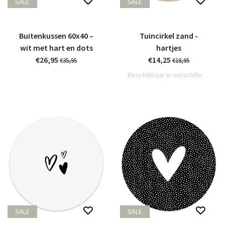
SALE
SALE
Buitenkussen 60x40 –
Tuincirkel zand -
wit met hart en dots
hartjes
€26,95
€14,25
€35,95
€18,95
Beschikbaar in verschillende varianten
SALE
SALE