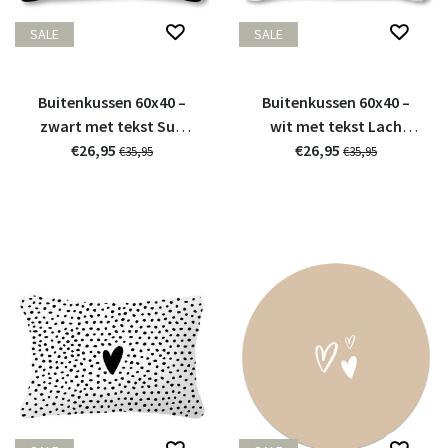
SALE
SALE
Buitenkussen 60x40 –
Buitenkussen 60x40 –
zwart met tekst Sun
wit met tekst Lach
€26,95
Relax BBQ
Straal Geniet
€26,95
€35,95
€35,95