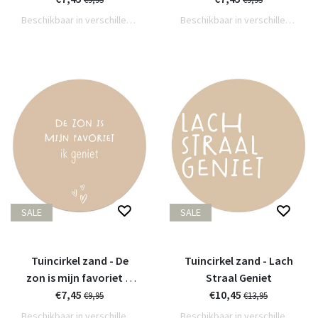
Beschikbaar in verschillende varianten
Beschikbaar in verschillende varianten
SALE
SALE
Tuincirkel zand - De
Tuincirkel zand - Lach
zon is mijn favoriet ik
Straal Geniet
€7,45
geniet
€10,45
€9,95
€13,95
Beschikbaar in verschillende varianten
Beschikbaar in verschillende varianten