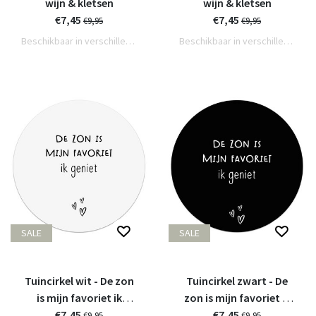
wijn & kletsen
wijn & kletsen
€7,45
€7,45
€9,95
€9,95
Beschikbaar in verschillende varianten
Beschikbaar in verschillende varianten
SALE
SALE
Tuincirkel wit - De zon
Tuincirkel zwart - De
is mijn favoriet ik
zon is mijn favoriet ik
€7,45
geniet
€7,45
geniet
€9,95
€9,95