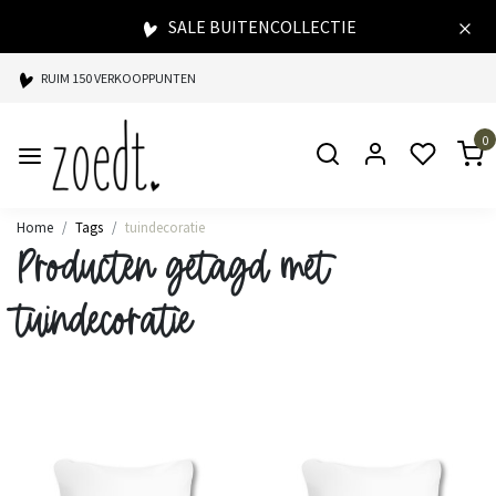
SALE BUITENCOLLECTIE
RUIM 150 VERKOOPPUNTEN
SPAARPUNTEN BIJ ELKE AANKOOP
0
SNELLE LEVERING
Home
Tags
tuindecoratie
Producten getagd met
tuindecoratie