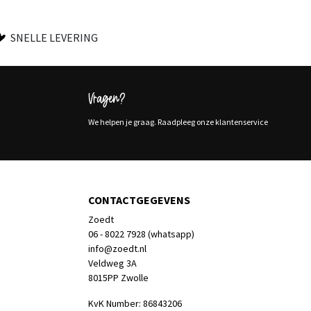
SNELLE LEVERING
Vragen?
We helpen je graag. Raadpleeg onze klantenservice
CONTACTGEGEVENS
Zoedt
06 - 8022 7928 (whatsapp)
info@zoedt.nl
Veldweg 3A
8015PP Zwolle
KvK Number: 86843206