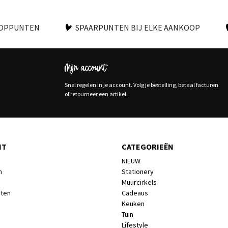
OOPPUNTEN
SPAARPUNTEN BIJ ELKE AANKOOP
Mijn account
Snel regelen in je account. Volg je bestelling, betaal facturen
of retourneer een artikel.
NT
CATEGORIEËN
NIEUW
n
Stationery
Muurcirkels
cten
Cadeaus
Keuken
Tuin
Lifestyle