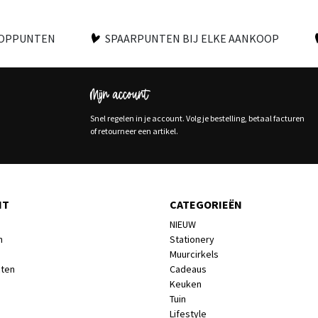
OOPPUNTEN
SPAARPUNTEN BIJ ELKE AANKOOP
Mijn account
Snel regelen in je account. Volg je bestelling, betaal facturen
of retourneer een artikel.
NT
CATEGORIEËN
NIEUW
n
Stationery
Muurcirkels
cten
Cadeaus
Keuken
Tuin
Lifestyle