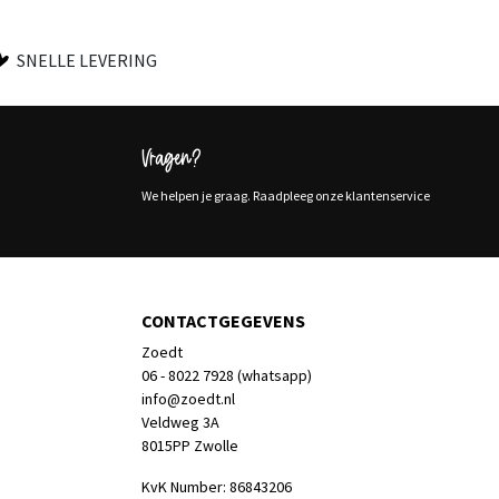
SNELLE LEVERING
Vragen?
We helpen je graag. Raadpleeg onze klantenservice
CONTACTGEGEVENS
Zoedt
06 - 8022 7928 (whatsapp)
info@zoedt.nl
Veldweg 3A
8015PP Zwolle
KvK Number: 86843206