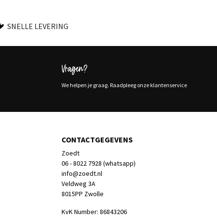
SNELLE LEVERING
Vragen?
We helpen je graag. Raadpleeg onze klantenservice
CONTACTGEGEVENS
Zoedt
06 - 8022 7928 (whatsapp)
info@zoedt.nl
Veldweg 3A
8015PP Zwolle
KvK Number: 86843206