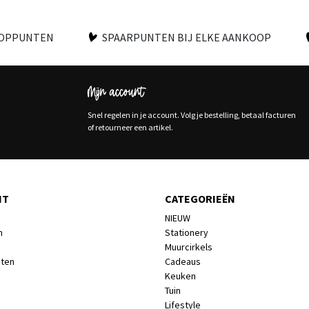
OOPPUNTEN
SPAARPUNTEN BIJ ELKE AANKOOP
Mijn account
Snel regelen in je account. Volg je bestelling, betaal facturen
of retourneer een artikel.
NT
CATEGORIEËN
NIEUW
n
Stationery
Muurcirkels
cten
Cadeaus
Keuken
Tuin
Lifestyle