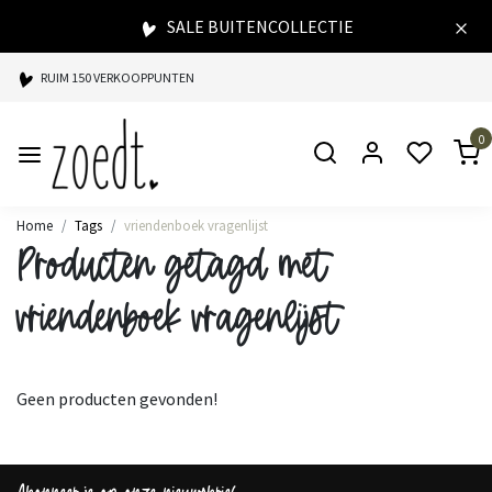
SALE BUITENCOLLECTIE
RUIM 150 VERKOOPPUNTEN
SPAARPUNTEN BIJ ELKE AANKOOP
0
SNELLE LEVERING
Home
Tags
vriendenboek vragenlijst
Producten getagd met
vriendenboek vragenlijst
Geen producten gevonden!