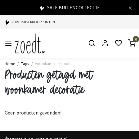
SALE BUITENCOLLECTIE
RUIM 150 VERKOOPPUNTEN
SPAARPUNTEN BIJ ELKE AANKOOP
0
SNELLE LEVERING
Home
Tags
woonkamer decoratie
Producten getagd met
woonkamer decoratie
Geen producten gevonden!