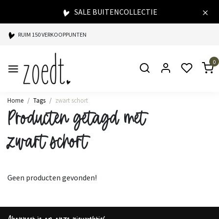
SALE BUITENCOLLECTIE
RUIM 150 VERKOOPPUNTEN
SPAARPUNTEN BIJ ELKE AANKOOP
0
SNELLE LEVERING
Home
Tags
zwart schort
Producten getagd met
zwart schort
Geen producten gevonden!