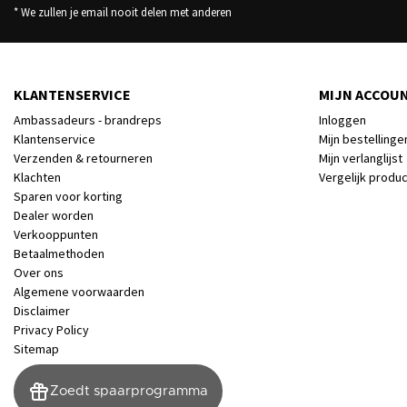
* We zullen je email nooit delen met anderen
KLANTENSERVICE
MIJN ACCOU
Ambassadeurs - brandreps
Inloggen
Klantenservice
Mijn bestellinge
Verzenden & retourneren
Mijn verlanglijst
Klachten
Vergelijk produ
Sparen voor korting
Dealer worden
Verkooppunten
Betaalmethoden
Over ons
Algemene voorwaarden
Disclaimer
Privacy Policy
Sitemap
Zoedt spaarprogramma
© Copyright 2026 - Zoedt