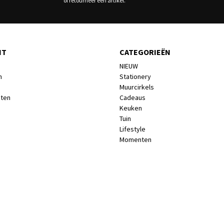
of retourneer een artikel.
NT
CATEGORIEËN
NIEUW
n
Stationery
Muurcirkels
cten
Cadeaus
Keuken
Tuin
Lifestyle
Momenten