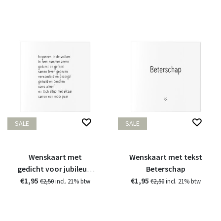
SALE
SALE
Wenskaart met
Wenskaart met tekst
gedicht voor jubileum
Beterschap
€1,95
huwelijk
€1,95
€2,50
incl. 21% btw
€2,50
incl. 21% btw