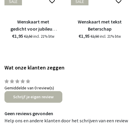
SALE
SALE
Wenskaart met
Wenskaart met tekst
gedicht voor jubileum
Beterschap
€1,95
huwelijk
€1,95
€2,50
incl. 21% btw
€2,50
incl. 21% btw
Wat onze klanten zeggen
Gemiddelde van 0 review(s)
Schrijf je eigen review
Geen reviews gevonden
Help ons en andere klanten door het schrijven van een review