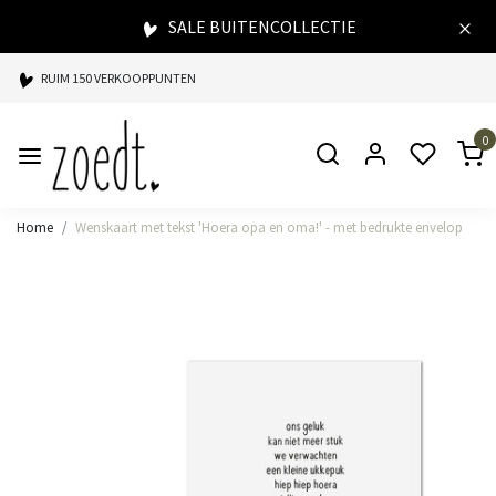
SALE BUITENCOLLECTIE
RUIM 150 VERKOOPPUNTEN
SPAARPUNTEN BIJ ELKE AANKOOP
0
SNELLE LEVERING
Home
Wenskaart met tekst 'Hoera opa en oma!' - met bedrukte envelop