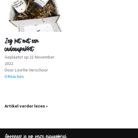
Zeg het met een
cadeaupakket
Geplaatst op
21 November
2022
Door Lisette Verschoor
0 Reacties
Artikel verder lezen »
Abonneer je op onze nieuwsbrief