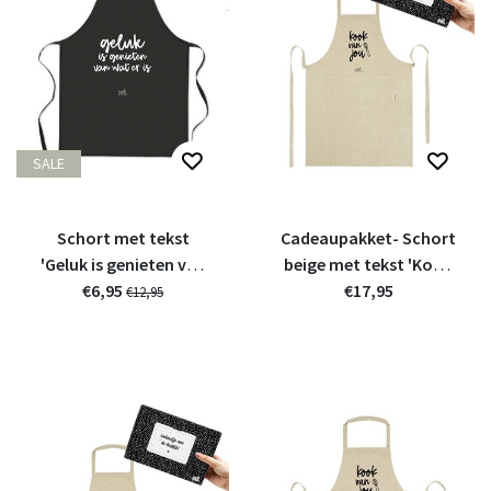
SALE
Schort met tekst
Cadeaupakket- Schort
'Geluk is genieten van
beige met tekst 'Kook
wat er is' - LICHT
€6,95
van jou'
€17,95
€12,95
BESCHADIGD