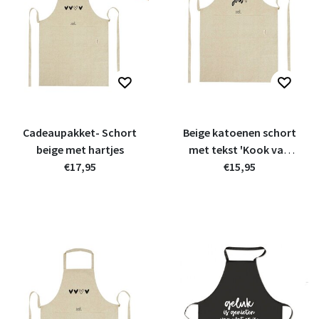
Cadeaupakket- Schort
Beige katoenen schort
beige met hartjes
met tekst 'Kook van
€17,95
jou' - van gerycled
€15,95
materiaal