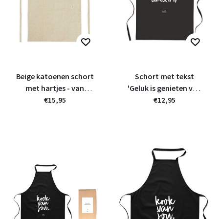
Beige katoenen schort
Schort met tekst
met hartjes - van
'Geluk is genieten van
gerycled materiaal
€15,95
wat er is'
€12,95