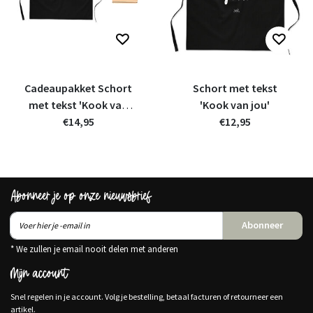
Cadeaupakket Schort
Schort met tekst
met tekst 'Kook van
'Kook van jou'
€14,95
jou'
€12,95
Abonneer je op onze nieuwsbrief
Abonneer
* We zullen je email nooit delen met anderen
Mijn account
Snel regelen in je account. Volg je bestelling, betaal facturen of retourneer een
artikel.