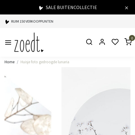
SALE BUITENCOLLECTIE
RUIM 150 VERKOOPPUNTEN
SPAARPUNTEN BIJ ELKE AANKOOP
0
SNELLE LEVERING
Home
Huisje foto gedroogde lunaria