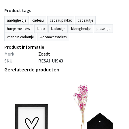
Product tags
aardigheidje
cadeau
cadeaupakket
cadeautje
huisje met tekst
kado
kadootje
kleinigheidje
presentje
vriendin cadautje
woonaccessoires
Product informatie
Merk
Zoedt
SKU
RESAHUIS43
Gerelateerde producten