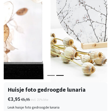
Vorige
Volge
Huisje foto gedroogde lunaria
€3,95
€5,95
incl. 21% btw
Leuk huisje foto gedroogde lunaria