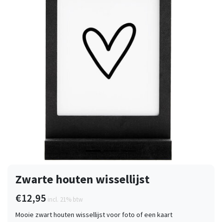
Vorige
Volge
Zwarte houten wissellijst
€12,95
incl. 21% btw
Mooie zwart houten wissellijst voor foto of een kaart