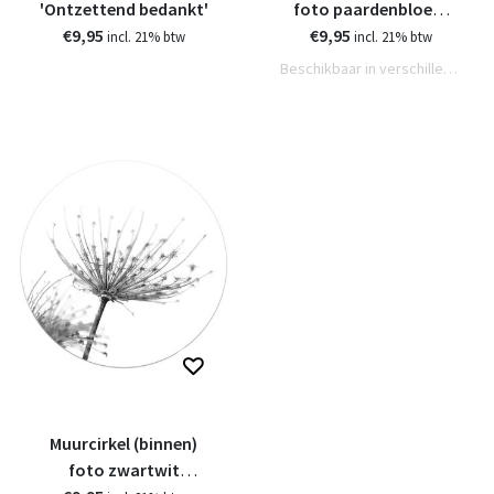
'Ontzettend bedankt'
foto paardenbloem
€9,95
bruin - 3 formaten
€9,95
incl. 21% btw
incl. 21% btw
Beschikbaar in verschillende varianten
Muurcirkel (binnen)
foto zwartwit