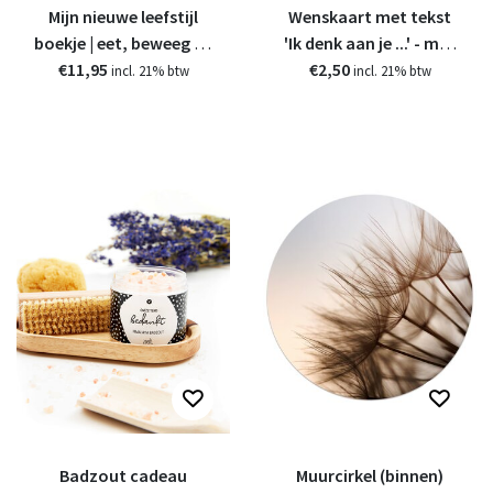
Mijn nieuwe leefstijl
Wenskaart met tekst
boekje | eet, beweeg en
'Ik denk aan je ...' - met
€11,95
afvaldagboekje
bedrukte envelop
€2,50
incl. 21% btw
incl. 21% btw
Badzout cadeau
Muurcirkel (binnen)