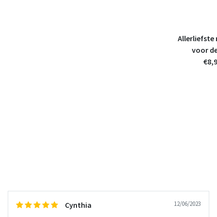
n) -
Zwarte houten wissellijst met
Allerliefst
vaasje
voor de
€13,95
€8,
incl. 21% btw
ianten
12/06/2023
Cynthia