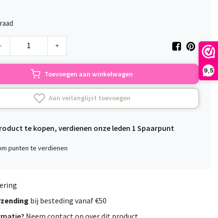
raad
-
+
9,5
Toevoegen aan winkelwagen
Aan verlanglijst toevoegen
product te kopen, verdienen onze leden
1
Spaarpunt
 om punten te verdienen
ering
rzending
bij besteding vanaf €50
rmatie?
Neem contact op over dit product