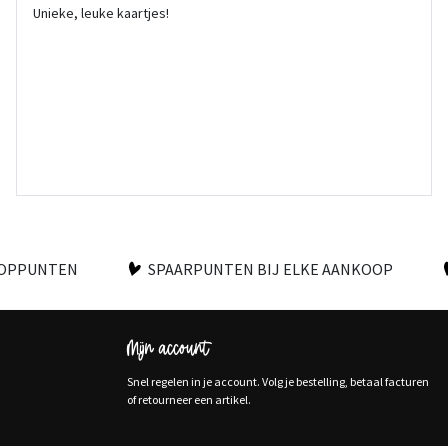
Unieke, leuke kaartjes!
OOPPUNTEN
SPAARPUNTEN BIJ ELKE AANKOOP
Mijn account
Snel regelen in je account. Volg je bestelling, betaal facturen
of retourneer een artikel.