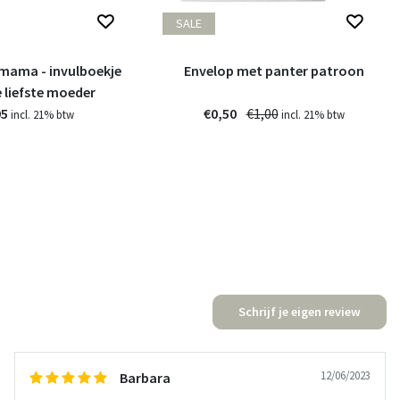
SALE
e mama - invulboekje
Envelop met panter patroon
 liefste moeder
95
€0,50
€1,00
incl. 21% btw
incl. 21% btw
Schrijf je eigen review
12/06/2023
Barbara