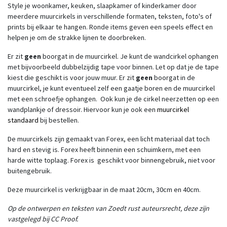
Style je woonkamer, keuken, slaapkamer of kinderkamer door
meerdere muurcirkels in verschillende formaten, teksten, foto's of
prints bij elkaar te hangen. Ronde items geven een speels effect en
helpen je om de strakke lijnen te doorbreken.
Er zit
geen
boorgat in de muurcirkel. Je kunt de wandcirkel ophangen
met bijvoorbeeld dubbelzijdig tape voor binnen. Let op dat je de tape
kiest die geschikt is voor jouw muur. Er zit
geen
boorgat in de
muurcirkel, je kunt eventueel zelf een gaatje boren en de muurcirkel
met een schroefje ophangen. Ook kun je de cirkel neerzetten op een
wandplankje of dressoir. Hiervoor kun je ook een
muurcirkel
standaard
bij bestellen.
De muurcirkels zijn gemaakt van Forex, een licht materiaal dat toch
hard en stevig is. Forex heeft binnenin een schuimkern, met een
harde witte toplaag. Forex is geschikt voor binnengebruik, niet voor
buitengebruik.
Deze muurcirkel is verkrijgbaar in de maat 20cm, 30cm en 40cm.
Op de ontwerpen en teksten van Zoedt rust auteursrecht, deze zijn
vastgelegd bij CC Proof.