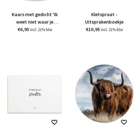
Kaars met gedicht 'Ik
Kletspraat -
weet niet waar je
Uitsprakenboekje
€6,95
bent...'
€10,95
incl. 21% btw
incl. 21% btw