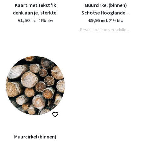
Kaart met tekst 'Ik
Muurcirkel (binnen)
denk aan je, sterkte'
Schotse Hooglander -
€1,50
€9,95
in 3 formaten
incl. 21% btw
incl. 21% btw
Beschikbaar in verschillende varianten
Muurcirkel (binnen)