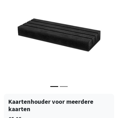
Vorige
Volge
Kaartenhouder voor meerdere
kaarten