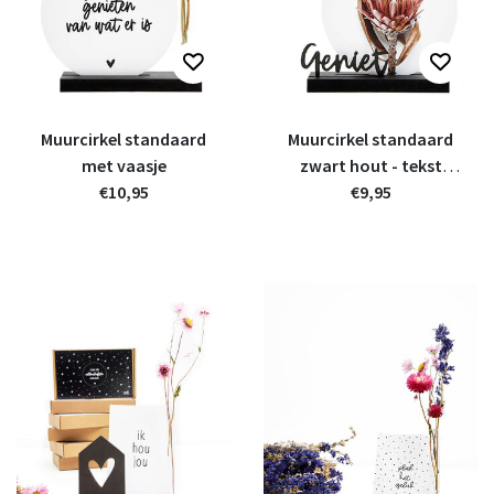
Muurcirkel standaard
Muurcirkel standaard
met vaasje
zwart hout - tekst
€10,95
Geniet
€9,95