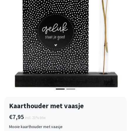
Vorige
Volge
Kaarthouder met vaasje
€7,95
incl. 21% btw
Mooie kaarthouder met vaasje