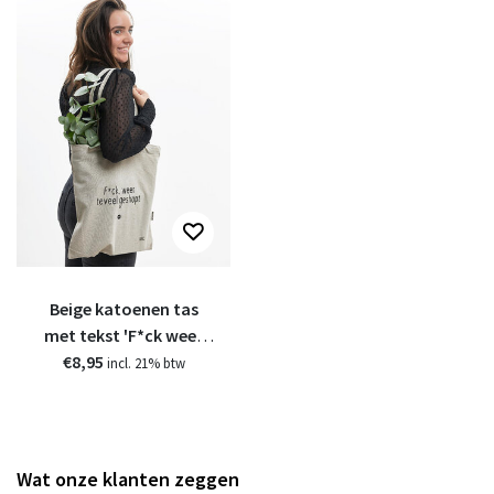
Beige katoenen tas
met tekst 'F*ck weer
teveel geshopt' - van
€8,95
incl. 21% btw
gerycled materiaal
Wat onze klanten zeggen