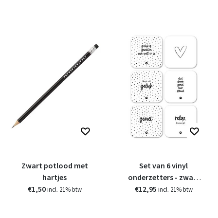
Zwart potlood met
Set van 6 vinyl
hartjes
onderzetters - zwart
€1,50
€12,95
wit met teksten
incl. 21% btw
incl. 21% btw