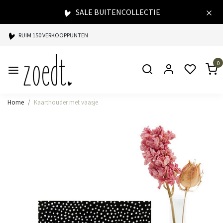
SALE BUITENCOLLECTIE
RUIM 150 VERKOOPPUNTEN
SPAARPUNTEN BIJ ELKE AANKOOP
0
SNELLE LEVERING
Home
Kaarthouder met vaasje