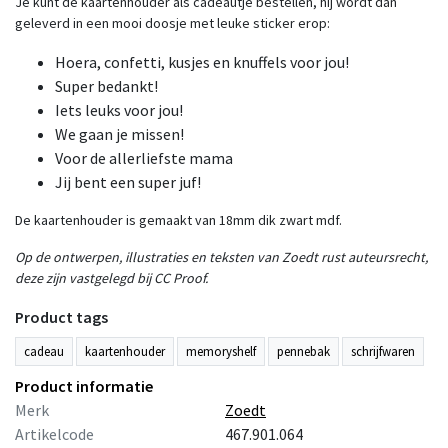
Je kunt de kaartenhouder als cadeautje bestellen, hij wordt dan
geleverd in een mooi doosje met leuke sticker erop:
Hoera, confetti, kusjes en knuffels voor jou!
Super bedankt!
Iets leuks voor jou!
We gaan je missen!
Voor de allerliefste mama
Jij bent een super juf!
De kaartenhouder is gemaakt van 18mm dik zwart mdf.
Op de ontwerpen, illustraties en teksten van Zoedt rust auteursrecht,
deze zijn vastgelegd bij CC Proof.
Product tags
cadeau
kaartenhouder
memoryshelf
pennebak
schrijfwaren
Product informatie
Merk
Zoedt
Artikelcode
467.901.064