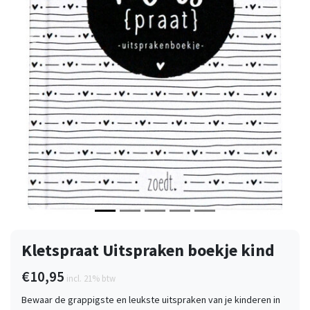
Vorige
Volge
Kletspraat Uitspraken boekje kind
€10,95
incl. 21% btw
Bewaar de grappigste en leukste uitspraken van je kinderen in