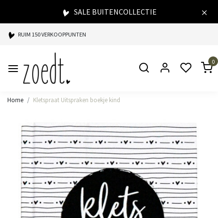
SALE BUITENCOLLECTIE
RUIM 150 VERKOOPPUNTEN
SPAARPUNTEN BIJ ELKE AANKOOP
0
SNELLE LEVERING
Home
Kletspraat Uitspraken boekje kind