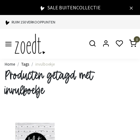
SALE BUITENCOLLECTIE
RUIM 150 VERKOOPPUNTEN
SPAARPUNTEN BIJ ELKE AANKOOP
0
SNELLE LEVERING
Home
Tags
invulboekje
Producten getagd met
invulboekje