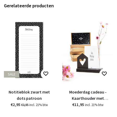
Gerelateerde producten
SALE
Notitieblok zwart met
Moederdag cadeau -
dots patroon
Kaarthouder met
€2,95
vaasje en houten
€11,95
€3,95
incl. 21% btw
incl. 21% btw
kaartje