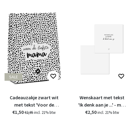
SALE
Cadeauzakje zwart wit
Wenskaart met tekst
met tekst 'Voor de
'Ik denk aan je ...' - met
€1,50
liefste mama'
bedrukte envelop
€2,50
€2,95
incl. 21% btw
incl. 21% btw