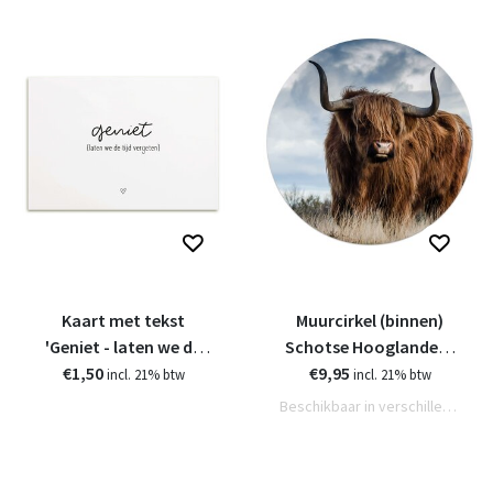
Kaart met tekst
Muurcirkel (binnen)
'Geniet - laten we de
Schotse Hooglander -
€1,50
tijd vergeten'
€9,95
in 3 formaten
incl. 21% btw
incl. 21% btw
Beschikbaar in verschillende varianten