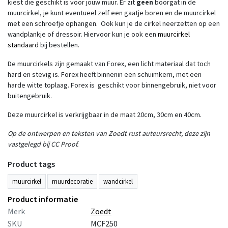
kiest die geschikt is voor jouw muur. Er zit
geen
boorgat in de
muurcirkel, je kunt eventueel zelf een gaatje boren en de muurcirkel
met een schroefje ophangen. Ook kun je de cirkel neerzetten op een
wandplankje of dressoir. Hiervoor kun je ook een
muurcirkel
standaard
bij bestellen.
De muurcirkels zijn gemaakt van Forex, een licht materiaal dat toch
hard en stevig is. Forex heeft binnenin een schuimkern, met een
harde witte toplaag. Forex is geschikt voor binnengebruik, niet voor
buitengebruik.
Deze muurcirkel is verkrijgbaar in de maat 20cm, 30cm en 40cm.
Op de ontwerpen en teksten van Zoedt rust auteursrecht, deze zijn
vastgelegd bij CC Proof.
Product tags
muurcirkel
muurdecoratie
wandcirkel
Product informatie
Merk
Zoedt
SKU
MCF250