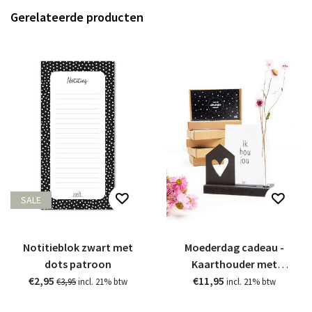
Gerelateerde producten
SALE
Notitieblok zwart met
Moederdag cadeau -
dots patroon
Kaarthouder met
€2,95
vaasje en houten
€11,95
€3,95
incl. 21% btw
incl. 21% btw
kaartje