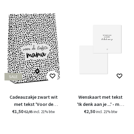
SALE
Cadeauzakje zwart wit
Wenskaart met tekst
met tekst 'Voor de
'Ik denk aan je ...' - met
€1,50
liefste mama'
bedrukte envelop
€2,50
€2,95
incl. 21% btw
incl. 21% btw