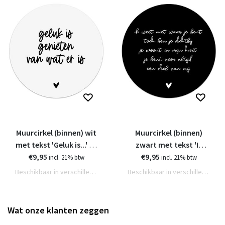
Muurcirkel (binnen) wit
Muurcirkel (binnen)
met tekst 'Geluk is...' - 3
zwart met tekst 'Ik
€9,95
formaten
weet niet waar je
€9,95
incl. 21% btw
incl. 21% btw
bent...' - 3 formaten
Beschikbaar in verschillende varianten
Beschikbaar in verschillende varianten
Wat onze klanten zeggen