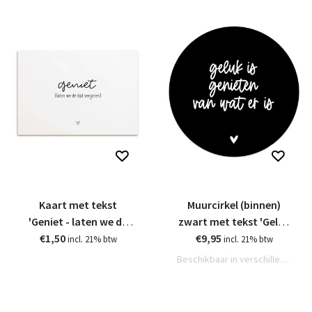
Kaart met tekst
Muurcirkel (binnen)
'Geniet - laten we de
zwart met tekst 'Geluk
€1,50
tijd vergeten'
€9,95
is...' - 3 formaten
incl. 21% btw
incl. 21% btw
Beschikbaar in verschillende varianten