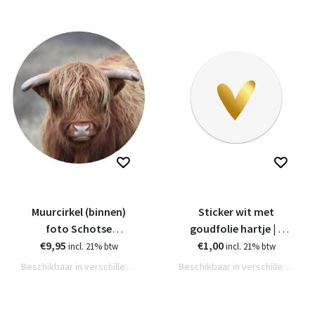
Muurcirkel (binnen)
Sticker wit met
foto Schotse
goudfolie hartje | 5
€9,95
hooglander - 3
€1,00
stuks | 4,5cm
incl. 21% btw
incl. 21% btw
formaten
Beschikbaar in verschillende varianten
Beschikbaar in verschillende varianten