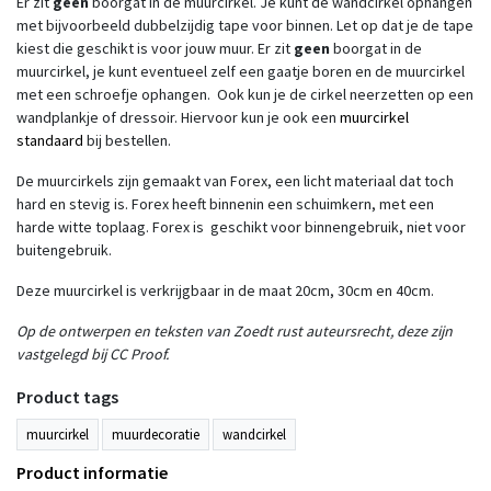
Er zit
geen
boorgat in de muurcirkel. Je kunt de wandcirkel ophangen
met bijvoorbeeld dubbelzijdig tape voor binnen. Let op dat je de tape
kiest die geschikt is voor jouw muur. Er zit
geen
boorgat in de
muurcirkel, je kunt eventueel zelf een gaatje boren en de muurcirkel
met een schroefje ophangen. Ook kun je de cirkel neerzetten op een
wandplankje of dressoir. Hiervoor kun je ook een
muurcirkel
standaard
bij bestellen.
De muurcirkels zijn gemaakt van Forex, een licht materiaal dat toch
hard en stevig is. Forex heeft binnenin een schuimkern, met een
harde witte toplaag. Forex is geschikt voor binnengebruik, niet voor
buitengebruik.
Deze muurcirkel is verkrijgbaar in de maat 20cm, 30cm en 40cm.
Op de ontwerpen en teksten van Zoedt rust auteursrecht, deze zijn
vastgelegd bij CC Proof.
Product tags
muurcirkel
muurdecoratie
wandcirkel
Product informatie