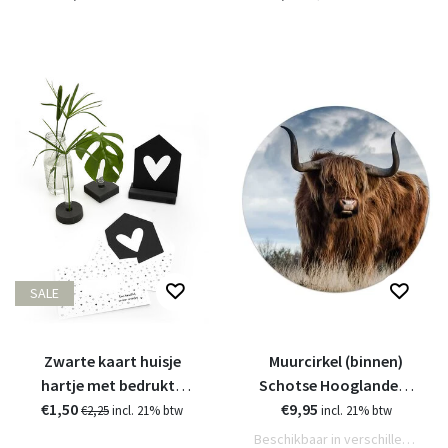
SALE
Zwarte kaart huisje
Muurcirkel (binnen)
hartje met bedrukte
Schotse Hooglander -
€1,50
envelop
€9,95
in 3 formaten
€2,25
incl. 21% btw
incl. 21% btw
Beschikbaar in verschillende varianten