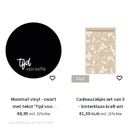
SALE
Muismat vinyl - zwart
Cadeauzakjes set van 5
met tekst 'Tijd voor
- Sinterklaas kraft wit
€8,95
koffie'
€1,50
incl. 21% btw
€1,95
incl. 21% btw
Beschikbaar in verschillende varianten