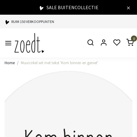
SALE BUITENCOLLECTIE
RUIM 150 VERKOOPPUNTEN
SPAARPUNTEN BIJ ELKE AANKOOP
0
SNELLE LEVERING
Home
Muurcirkel wit met tekst 'Kom binnen en geniet'