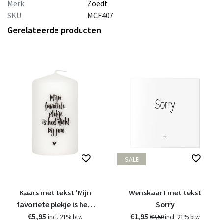
Merk
Zoedt
SKU
MCF407
Gerelateerde producten
SALE
Kaars met tekst 'Mijn
Wenskaart met tekst
favoriete plekje is heel
Sorry
€5,95
dicht bij jou'
€1,95
incl. 21% btw
€2,50
incl. 21% btw