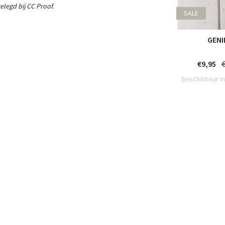
legd bij CC Proof.
SALE
en met
Muurcirkel (binnen) wit met gedicht
GENIE
en
'Kom binnen en geniet'
€9,95
€9,95
€
w
incl. 21% btw
ianten
Beschikbaar in verschillende varianten
Beschikbaar in