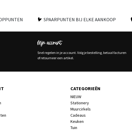
OOPPUNTEN
SPAARPUNTEN BIJ ELKE AANKOOP
Mijn account
Snel regelen in je account. Volg je bestelling, betaal facturen
of retourneer een artikel.
NT
CATEGORIEËN
NIEUW
n
Stationery
Muurcirkels
cten
Cadeaus
Keuken
Tuin