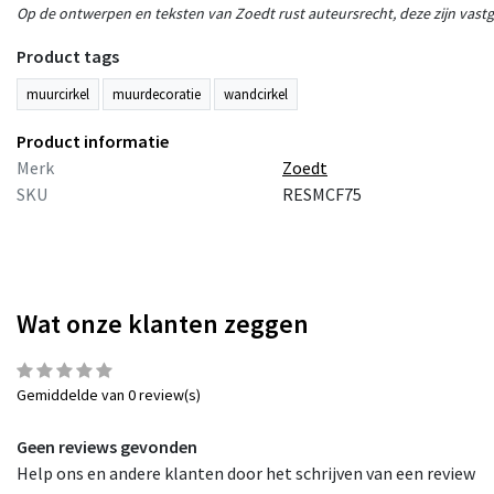
Op de ontwerpen en teksten van Zoedt rust auteursrecht, deze zijn vastge
SALE
Product tags
Muurcirkel (binnen) olijfgro
muurcirkel
muurdecoratie
wandcirkel
tekst 'Geniet' - 3 format
€9,95
€18,95
Product informatie
incl. 21% bt
Merk
Zoedt
Beschikbaar in verschillende var
SKU
RESMCF75
Wat onze klanten zeggen
Gemiddelde van 0 review(s)
Geen reviews gevonden
Help ons en andere klanten door het schrijven van een review