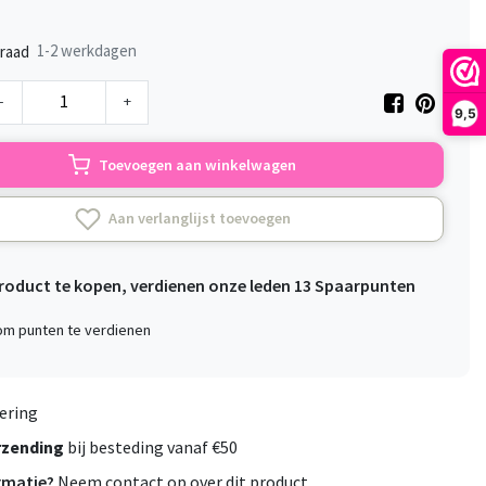
1-2 werkdagen
raad
-
+
9,5
Toevoegen aan winkelwagen
Aan verlanglijst toevoegen
product te kopen, verdienen onze leden
13
Spaarpunten
 om punten te verdienen
ering
rzending
bij besteding vanaf €50
rmatie?
Neem contact op over dit product