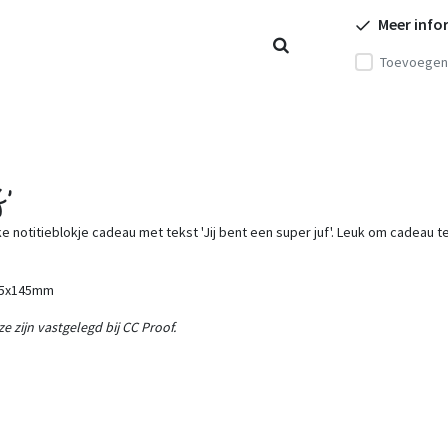
Meer info
Toevoegen 
uf'
euke notitieblokje cadeau met tekst 'Jij bent een super juf'. Leuk om cadeau
145x145mm
e zijn vastgelegd bij CC Proof.