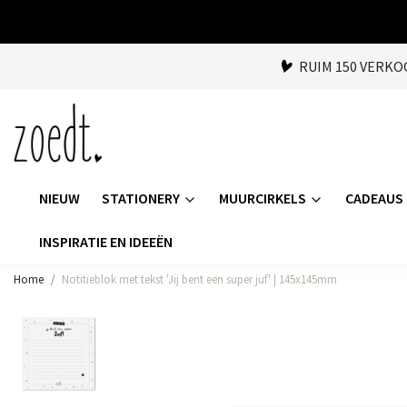
RUIM 150 VERK
NIEUW
STATIONERY
MUURCIRKELS
CADEAUS
INSPIRATIE EN IDEEËN
Home
Notitieblok met tekst 'Jij bent een super juf' | 145x145mm