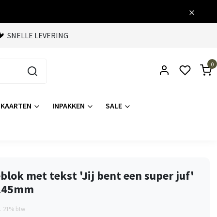
SNELLE LEVERING
0
KAARTEN
INPAKKEN
SALE
blok met tekst 'Jij bent een super juf'
x145mm
l. 21% btw