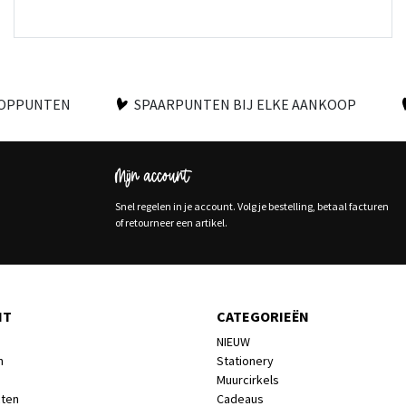
OOPPUNTEN
SPAARPUNTEN BIJ ELKE AANKOOP
Mijn account
Snel regelen in je account. Volg je bestelling, betaal facturen
of retourneer een artikel.
NT
CATEGORIEËN
NIEUW
n
Stationery
Muurcirkels
cten
Cadeaus