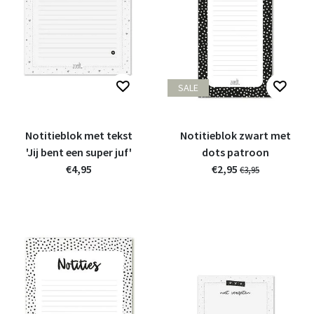
SALE
Notitieblok met tekst
Notitieblok zwart met
'Jij bent een super juf'
dots patroon
€4,95
€2,95
€3,95