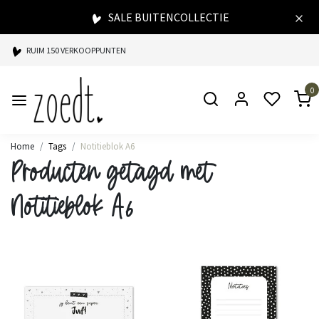
SALE BUITENCOLLECTIE
RUIM 150 VERKOOPPUNTEN
SPAARPUNTEN BIJ ELKE AANKOOP
0
SNELLE LEVERING
Home
Tags
Notitieblok A6
Producten getagd met
Notitieblok A6