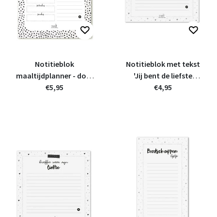
Notitieblok
Notitieblok met tekst
maaltijdplanner - dots
'Jij bent de liefste
patroon
€5,95
mama'
€4,95