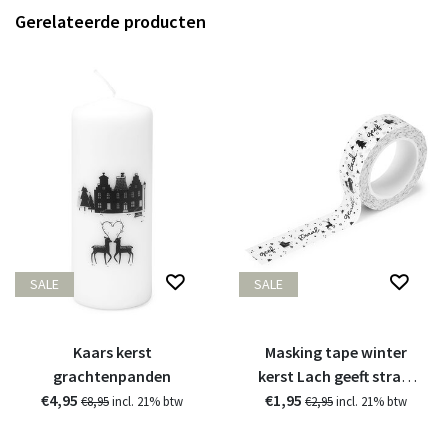
Gerelateerde producten
SALE
SALE
Kaars kerst
Masking tape winter
grachtenpanden
kerst Lach geeft straal
€4,95
€1,95
geniet
€8,95
incl. 21% btw
€2,95
incl. 21% btw