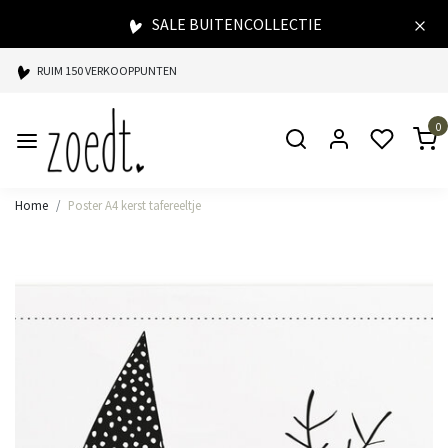
SALE BUITENCOLLECTIE
RUIM 150 VERKOOPPUNTEN
SPAARPUNTEN BIJ ELKE AANKOOP
0
SNELLE LEVERING
Home
Poster A4 kerst tafereeltje