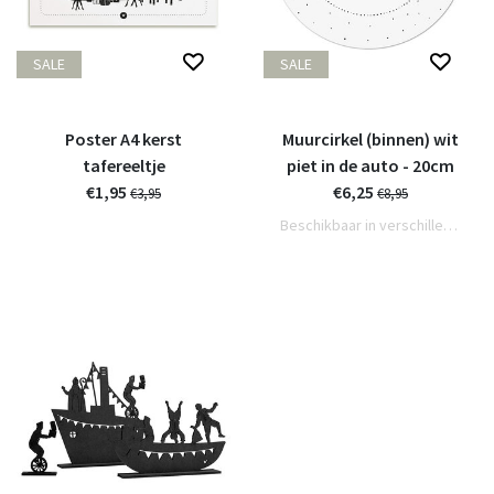
SALE
SALE
Poster A4 kerst
Muurcirkel (binnen) wit
tafereeltje
piet in de auto - 20cm
€1,95
€6,25
€3,95
€8,95
Beschikbaar in verschillende varianten