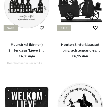
SALE
SALE
Muurcirkel (binnen)
Houten Sinterklaas set
Sinterklaas 'Lieve Sint
bij grachtenpandjes -
en piet, vergeten jullie
€4,95
Bakfiets met Sint en
€6,95
€9,95
€8,95
ons huisje niet?' - 20cm
piet
Beschikbaar in verschillende varianten