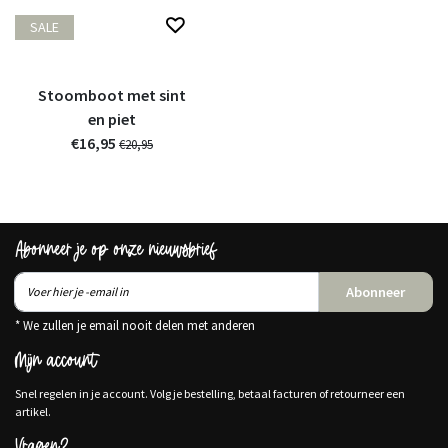
SALE
Stoomboot met sint
en piet
€16,95
€20,95
Abonneer je op onze nieuwsbrief
Abonneer
* We zullen je email nooit delen met anderen
Mijn account
Snel regelen in je account. Volg je bestelling, betaal facturen of retourneer een
artikel.