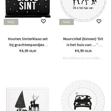
SALE
SALE
Houten Sinterklaas set
Muurcirkel (binnen) 'Dit
bij grachtenpandjes -
is het huis van: ... ' -
Welkom lieve Sint
€4,95
€4,95
20cm
€8,95
€9,95
Beschikbaar in verschillende varianten