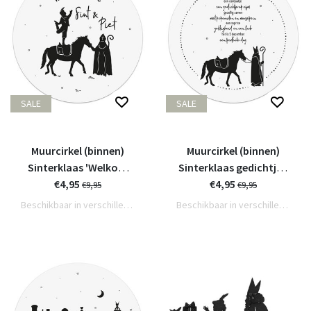
SALE
SALE
Muurcirkel (binnen)
Muurcirkel (binnen)
Sinterklaas 'Welkom
Sinterklaas gedichtje -
lieve Sint en piet' -
€4,95
€4,95
20cm
€9,95
€9,95
20cm
Beschikbaar in verschillende varianten
Beschikbaar in verschillende varianten