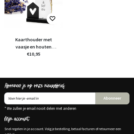
Kaarthouder met
vaasje en houten
kaartje
€10,95
Abonneer je op onze nieuwsbrief
Abonneer
* We zullen je email nooit delen met anderen
Mijn account
Snel regelen in je account. Volg je bestelling, betaal facturen of retourneer een