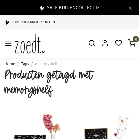
SALE BUITENCOLLECTIE
RUIM 150 VERKOOPPUNTEN
SPAARPUNTEN BIJ ELKE AANKOOP
0
SNELLE LEVERING
Home
Tags
memoryshelf
Producten getagd met
memoryshelf