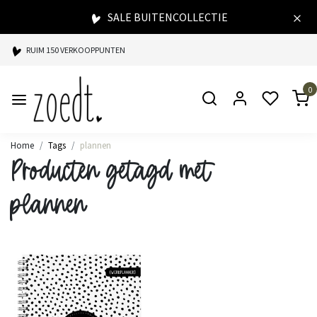
SALE BUITENCOLLECTIE
RUIM 150 VERKOOPPUNTEN
SPAARPUNTEN BIJ ELKE AANKOOP
0
SNELLE LEVERING
Home
Tags
plannen
Producten getagd met
plannen