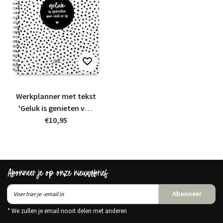
Werkplanner met tekst
'Geluk is genieten van
wat er is'
€10,95
Abonneer je op onze nieuwsbrief
Abonneer
* We zullen je email nooit delen met anderen