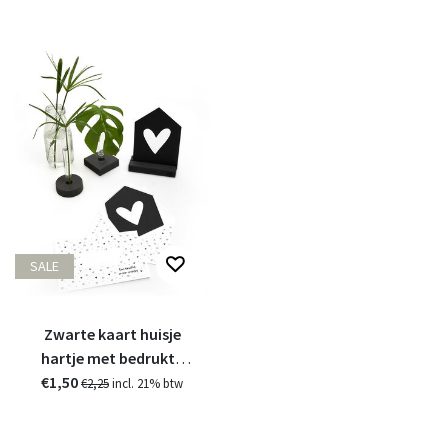
SALE
Zwarte kaart huisje
hartje met bedrukte
€1,50
envelop
€2,25
incl. 21% btw