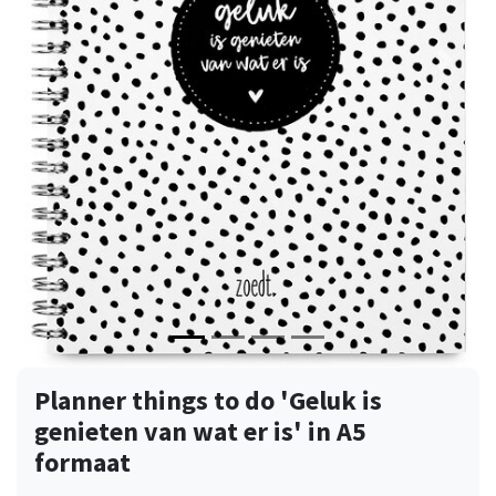
Vorige
Volge
Planner things to do 'Geluk is
genieten van wat er is' in A5
formaat