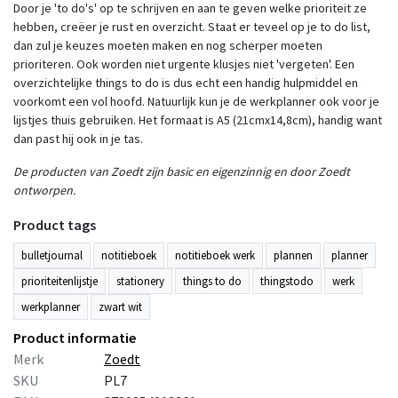
Door je 'to do's' op te schrijven en aan te geven welke prioriteit ze
hebben, creëer je rust en overzicht. Staat er teveel op je to do list,
dan zul je keuzes moeten maken en nog scherper moeten
prioriteren. Ook worden niet urgente klusjes niet 'vergeten'. Een
overzichtelijke things to do is dus echt een handig hulpmiddel en
voorkomt een vol hoofd. Natuurlijk kun je de werkplanner ook voor je
lijstjes thuis gebruiken. Het formaat is A5 (21cmx14,8cm), handig want
dan past hij ook in je tas.
De producten van Zoedt zijn basic en eigenzinnig en door Zoedt
ontworpen.
Product tags
bulletjournal
notitieboek
notitieboek werk
plannen
planner
prioriteitenlijstje
stationery
things to do
thingstodo
werk
werkplanner
zwart wit
Product informatie
Merk
Zoedt
SKU
PL7