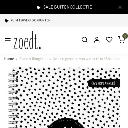
SALE BUITENCOLLECTIE
RUIM 150 VERKOOPPUNTEN
SPAARPUNTEN BIJ ELKE AANKOOP
0
SNELLE LEVERING
Home
Planner things to do 'Geluk is genieten van wat er is' in A5 formaat