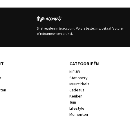
Mijn account
Snel regelen in je account. Volg je bestelling, betaal facturen
of retourneer een artikel.
NT
CATEGORIEËN
NIEUW
n
Stationery
Muurcirkels
cten
Cadeaus
Keuken
Tuin
Lifestyle
Momenten