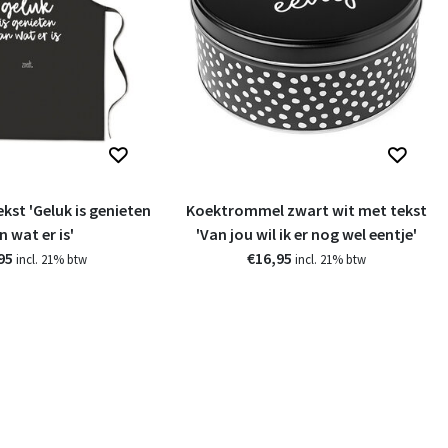
kst 'Geluk is genieten
Koektrommel zwart wit met tekst
n wat er is'
'Van jou wil ik er nog wel eentje'
95
€16,95
incl. 21% btw
incl. 21% btw