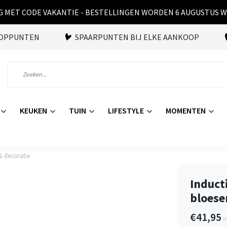
 MET CODE VAKANTIE - BESTELLINGEN WORDEN 6 AUGUSTUS 
OOPPUNTEN
SPAARPUNTEN BIJ ELKE AANKOOP
KEUKEN
TUIN
LIFESTYLE
MOMENTEN
& decoratie
Induct
bloese
€41,95
i