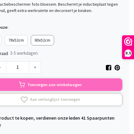
inductiebeschermer foto bloesem. Beschermt je inductieplaat tegen
uil, geeft extra werkruimte en decoreert je keuken.
euze:
78x52cm
80x52cm
3-5 werkdagen
raad
9,5
-
+
Toevoegen aan winkelwagen
Aan verlanglijst toevoegen
product te kopen, verdienen onze leden
41
Spaarpunten
r