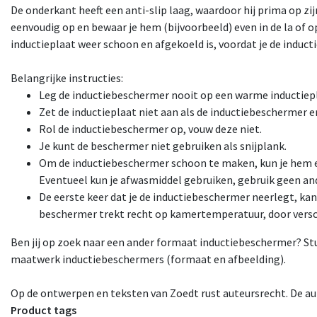
De onderkant heeft een anti-slip laag, waardoor hij prima op zijn
eenvoudig op en bewaar je hem (bijvoorbeeld) even in de la of o
inductieplaat weer schoon en afgekoeld is, voordat je de induct
Belangrijke instructies:
Leg de inductiebeschermer nooit op een warme inductiep
SALE
Zet de inductieplaat niet aan als de inductiebeschermer er
Rol de inductiebeschermer op, vouw deze niet.
Je kunt de beschermer niet gebruiken als snijplank.
uctiebeschermer - zwart met
Familieplanner 2026 – A4 for
Om de inductiebeschermer schoon te maken, kun je hem 
tekst 'Kook van jou'
stijlvolle weekplanner vo
Eventueel kun je afwasmiddel gebruiken, gebruik geen 
€39,95
€10,95
gezinnen
€16,95
incl. 21% btw
incl. 21% bt
De eerste keer dat je de inductiebeschermer neerlegt, kan
hikbaar in verschillende varianten
beschermer trekt recht op kamertemperatuur, door versch
Ben jij op zoek naar een ander formaat inductiebeschermer? St
maatwerk inductiebeschermers (formaat en afbeelding).
Op de ontwerpen en teksten van Zoedt rust auteursrecht. De au
Product tags