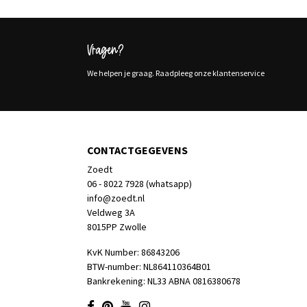
Vragen?
We helpen je graag. Raadpleeg onze klantenservice
CONTACTGEGEVENS
Zoedt
06 - 8022 7928 (whatsapp)
info@zoedt.nl
Veldweg 3A
8015PP Zwolle
KvK Number: 86843206
BTW-number: NL864110364B01
Bankrekening: NL33 ABNA 0816380678