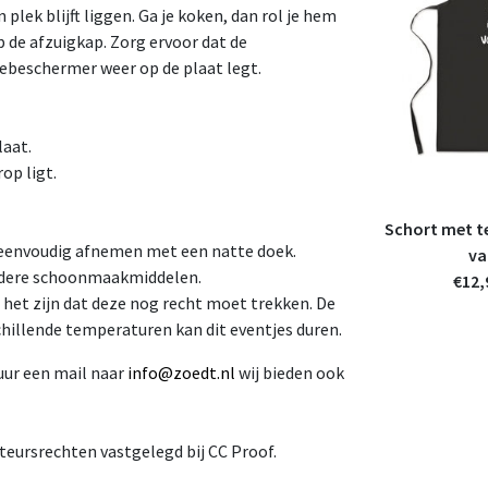
 plek blijft liggen. Ga je koken, dan rol je hem
p de afzuigkap. Zorg ervoor dat de
iebeschermer weer op de plaat legt.
laat.
SALE
op ligt.
maat -
Weekkalender 2026 – stijlvolle
Schort met te
eenvoudig afnemen met een natte doek.
or
zwart-wit kalender van Zoedt
va
andere schoonmaakmiddelen.
€10,95
€16,95
€12,
w
incl. 21% btw
 het zijn dat deze nog recht moet trekken. De
illende temperaturen kan dit eventjes duren.
uur een mail naar
info@zoedt.nl
wij bieden ook
teursrechten vastgelegd bij CC Proof.