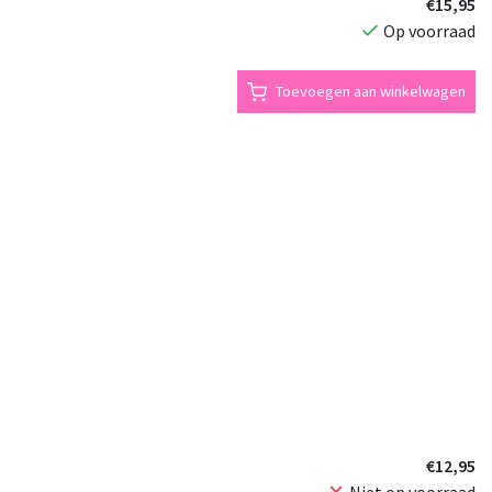
€15,95
Op voorraad
Toevoegen aan winkelwagen
€12,95
Niet op voorraad