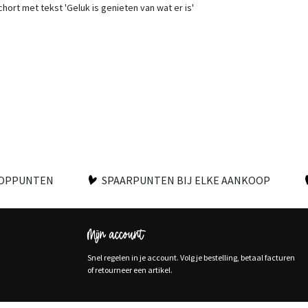
hort met tekst 'Geluk is genieten van wat er is'
OOPPUNTEN
SPAARPUNTEN BIJ ELKE AANKOOP
Mijn account
Snel regelen in je account. Volg je bestelling, betaal facturen
of retourneer een artikel.