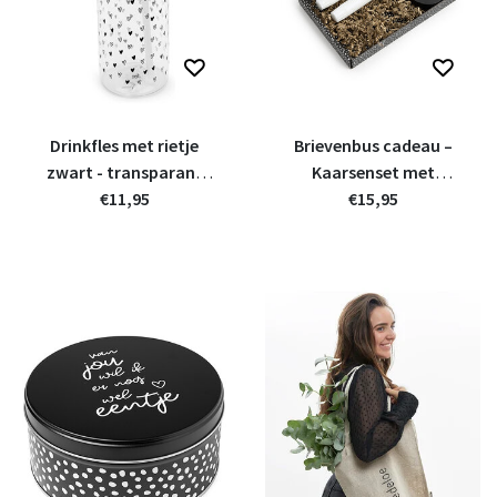
Drinkfles met rietje
Brievenbus cadeau –
zwart - transparant
Kaarsenset met
met hartjes patroon
€11,95
kandelaartje | Vandaag
€15,95
is het jouw feestje