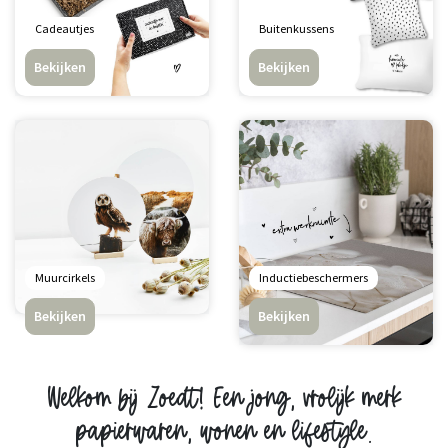
Cadeautjes
Buitenkussens
Bekijken
Bekijken
Muurcirkels
Inductiebeschermers
Bekijken
Bekijken
Welkom bij Zoedt! Een jong, vrolijk merk
papierwaren, wonen en lifestyle.