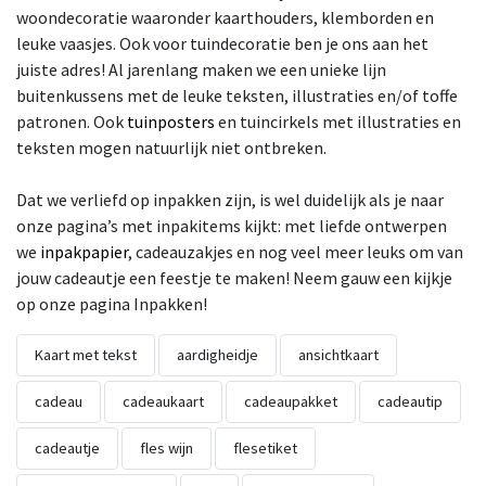
woondecoratie waaronder kaarthouders, klemborden en
leuke vaasjes. Ook voor tuindecoratie ben je ons aan het
juiste adres! Al jarenlang maken we een unieke lijn
buitenkussens met de leuke teksten, illustraties en/of toffe
patronen. Ook
tuinposters
en tuincirkels met illustraties en
teksten mogen natuurlijk niet ontbreken.
Dat we verliefd op inpakken zijn, is wel duidelijk als je naar
onze pagina’s met inpakitems kijkt: met liefde ontwerpen
we
inpakpapier
, cadeauzakjes en nog veel meer leuks om van
jouw cadeautje een feestje te maken! Neem gauw een kijkje
op onze pagina Inpakken!
Kaart met tekst
aardigheidje
ansichtkaart
cadeau
cadeaukaart
cadeaupakket
cadeautip
cadeautje
fles wijn
flesetiket