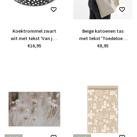
Koektrommel zwart
Beige katoenen tas
wit met tekst 'Van jou
met tekst 'Toedeloe' -
wil ik er nog wel eentje'
€16,95
van gerycled materiaal
€8,95