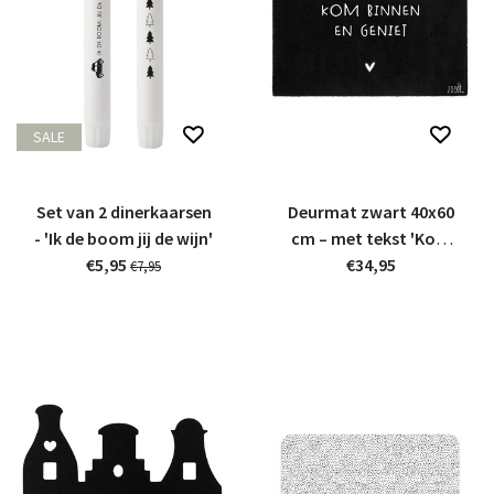
SALE
Set van 2 dinerkaarsen
Deurmat zwart 40x60
- 'Ik de boom jij de wijn'
cm – met tekst 'Kom
€5,95
binnen en geniet' |
€34,95
€7,95
Zoedt