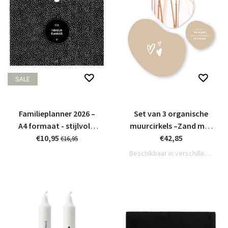
SALE
Familieplanner 2026 –
Set van 3 organische
A4 formaat - stijlvolle
muurcirkels –Zand met
weekplanner voor
€10,95
tekstjes en foto riet
€42,85
€16,95
gezinnen
Beschikbaar in verschillende varianten