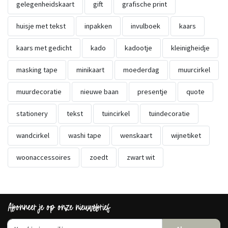
gelegenheidskaart
gift
grafische print
huisje met tekst
inpakken
invulboek
kaars
kaars met gedicht
kado
kadootje
kleinigheidje
masking tape
minikaart
moederdag
muurcirkel
muurdecoratie
nieuwe baan
presentje
quote
stationery
tekst
tuincirkel
tuindecoratie
wandcirkel
washi tape
wenskaart
wijnetiket
woonaccessoires
zoedt
zwart wit
Abonneer je op onze nieuwsbrief