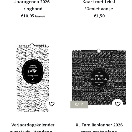
Jaaragenda 2026 -
Kaart met tekst
ringband
'Geniet van je
€10,95
pensioen'
€1,50
€12,95
SALE
Verjaardagskalender
XL Familieplanner 2026
zwart wit - Vandaag is
– extra grote planner