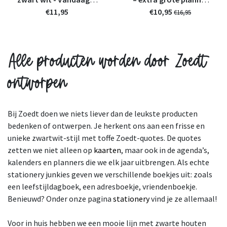
het jouw feestje!
€11,95
voor gezinnen
€10,95
€16,95
Alle producten worden door Zoedt
ontworpen
Bij Zoedt doen we niets liever dan de leukste producten
bedenken of ontwerpen. Je herkent ons aan een frisse en
unieke zwartwit-stijl met toffe Zoedt-quotes. De quotes
zetten we niet alleen op
kaarten
, maar ook in de agenda’s,
kalenders en planners die we elk jaar uitbrengen. Als echte
stationery junkies geven we verschillende boekjes uit: zoals
een leefstijldagboek, een adresboekje, vriendenboekje.
Benieuwd? Onder onze pagina
stationery
vind je ze allemaal!
Voor in huis hebben we een mooie lijn met zwarte houten