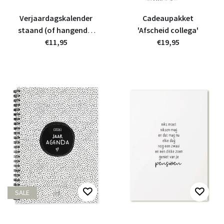
Verjaardagskalender
Cadeaupakket
staand (of hangend) -
'Afscheid collega'
Vandaag is het jouw
€11,95
€19,95
feestje!
SALE