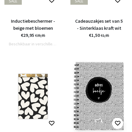
SALE
SALE
Inductiebeschermer -
Cadeauzakjes set van 5
beige met bloemen
- Sinterklaas kraft wit
€29,95
€1,50
€39,95
€1,95
Beschikbaar in verschillende varianten